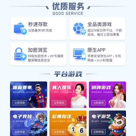
为您全面覆盖全球主要体育赛事。
⚽
⚽
英超联赛
西甲联赛
英格兰足球超级联赛
西班牙足球甲级联赛
⚽
🏀
欧冠联赛
NBA
欧洲冠军联赛
美国职业篮球联赛