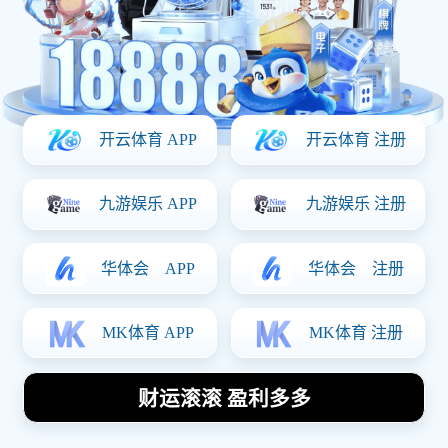
100+
覆盖赛事类型
30+
主流联赛
24/7
资讯实时更新
赛事覆盖
全球热门赛事，一站式获取
从欧洲顶级联赛到亚洲赛场，从足球到篮球，星空综合平台